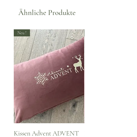
Ähnliche Produkte
Neu !
Neu !
Kissen Advent ADVENT
Kissen WINTER Za