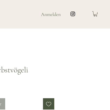
Anmelden
bstvögeli
is
r