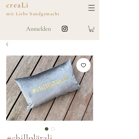
creaLi
mit
Liebe
handgemacht
Anmelden
#chillplätzli