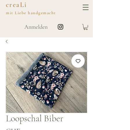
creaLi
mit
Liebe
handgemacht
Anmelden
Loopschal Biber