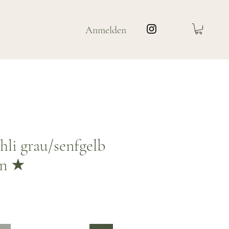
Anmelden
hli grau/senfgelb
en ★
is