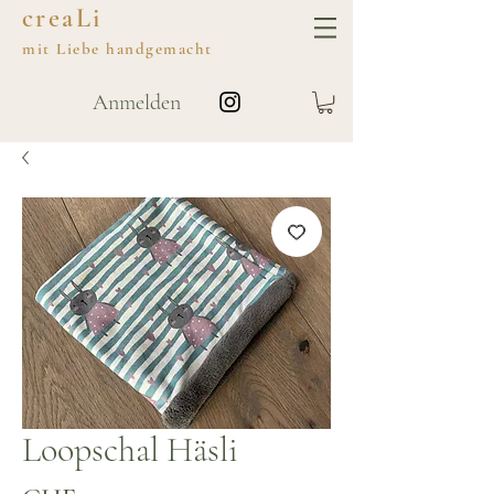
creaLi
mit
Liebe
handgemacht
Anmelden
Loopschal Häsli