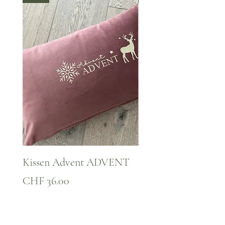
Kissen Advent ADVENT
Kissen WINTER Za
Preis
Preis
CHF 36.00
CHF 36.00