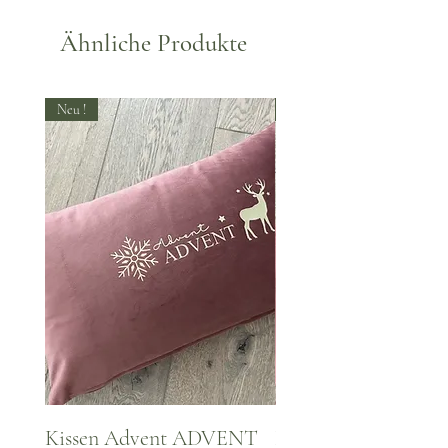
Ähnliche Produkte
Neu !
Neu !
Kissen Advent ADVENT
Kissen WINTER Za