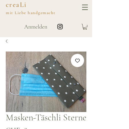
creaLi
mit
Liebe
handgemacht
Anmelden
Masken-Täschli Sterne