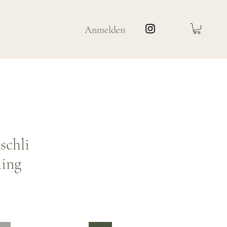
Anmelden
schli
ling
is