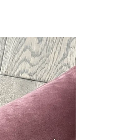
Neu !