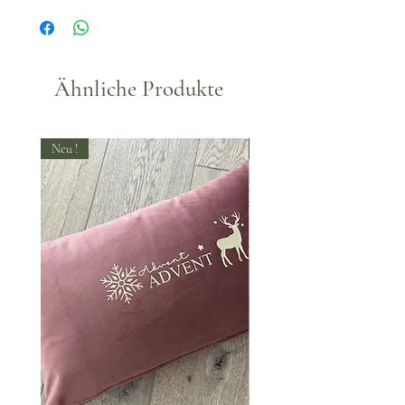
Waschbar, empfohlen bis max.
30°.
Ähnliche Produkte
Neu !
Neu !