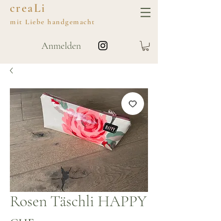
creaLi
mit
Liebe
handgemacht
Anmelden
Rosen Täschli HAPPY