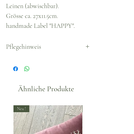
Leinen (abwischbar).
Grösse ca. 27x11.5cm.
handmade Label "HAPPY".
Pflegehinweis
Waschbar bei 30°
Ähnliche Produkte
Neu !
Neu !