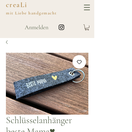
creaLi
mit
Liebe
handgemacht
Anmelden
Schlüsselanhänger
beste Mama♥