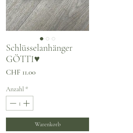
Schlüsselanhänger
GÖTTI♥
Preis
CHF 11.00
Anzahl
*
Warenkorb