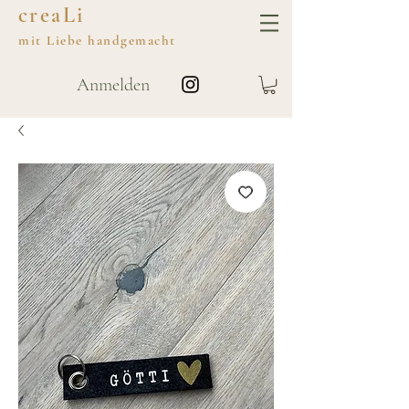
creaLi
mit
Liebe
handgemacht
Anmelden