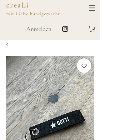
creaLi
mit
Liebe
handgemacht
Anmelden