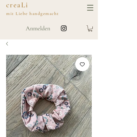
creaLi
mit
Liebe
handgemacht
Anmelden