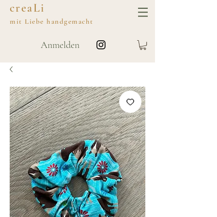
creaLi
mit
Liebe
handgemacht
Anmelden