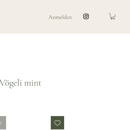
Anmelden
Vögeli mint
is
r