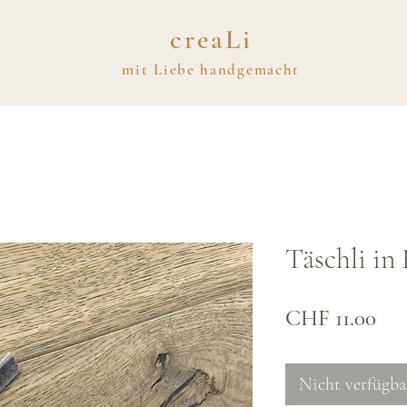
creaLi
mit
Liebe
handgemacht
Täschli in
Pre
CHF 11.00
Nicht verfügba