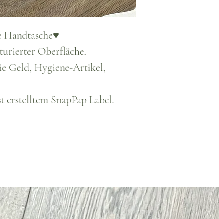
ie Handtasche♥
kturierter Oberfläche.
wie Geld, Hygiene-Artikel,
t erstelltem SnapPap Label.