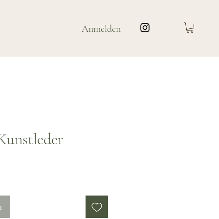
Anmelden
 Kunstleder
is
r