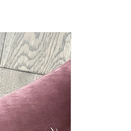
Neu !