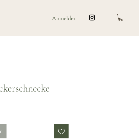
Anmelden
ckerschnecke
is
r