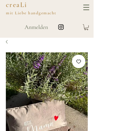
creaLi
mit
Liebe
handgemacht
Anmelden