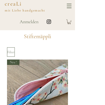
creaLi
mit
Liebe
handgemacht
Anmelden
Stiftemäppli
Filter
Neu !