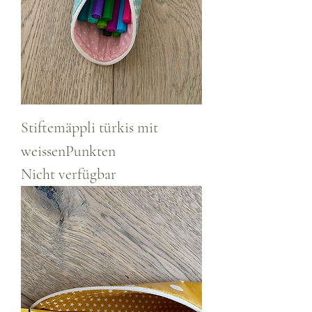
Stiftemäppli türkis mit
weissenPunkten
Nicht verfügbar