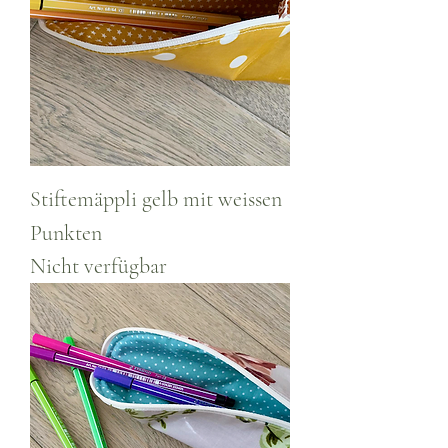
Stiftemäppli gelb mit weissen
Punkten
Nicht verfügbar