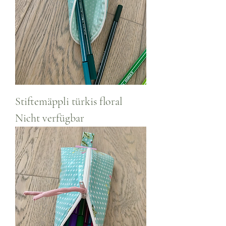
Stiftemäppli türkis floral
Nicht verfügbar