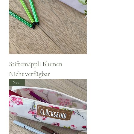
Stiftemäppli Blumen
Nicht verfügbar
Neu !