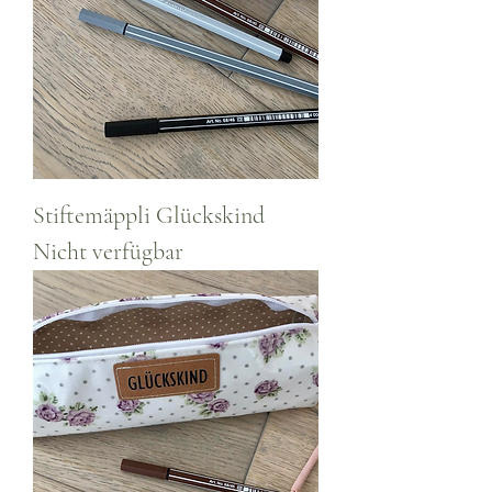
Stiftemäppli Glückskind
Nicht verfügbar