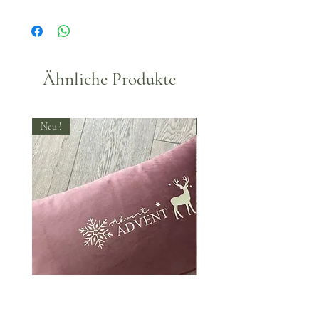
Waschbar, empfohlen bis max.
30°.
Ähnliche Produkte
Neu !
Neu !