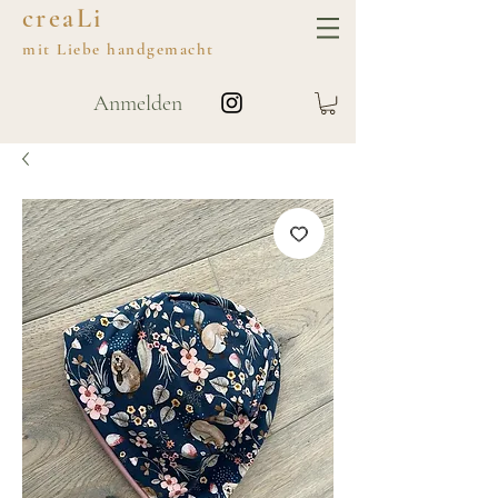
creaLi
mit
Liebe
handgemacht
Anmelden