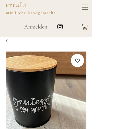
creaLi
mit
Liebe
handgemacht
Anmelden