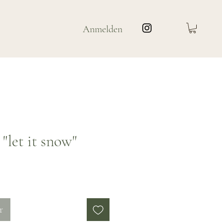
Anmelden
"let it snow"
is
r