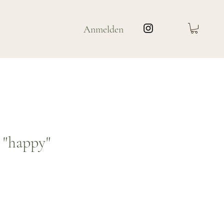
Anmelden
 "happy"
is