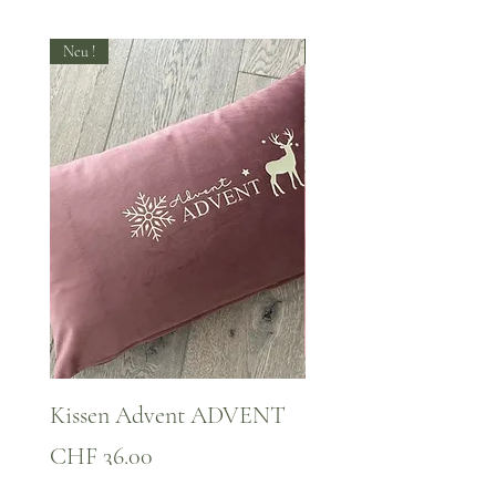
Neu !
Neu !
Kissen Advent ADVENT
Kissen WINTER Za
Preis
Preis
CHF 36.00
CHF 36.00