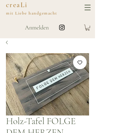
creaLi
mit
Liebe
handgemacht
Anmelden
Holz-Tafel FOLGE
DEM HERZEN