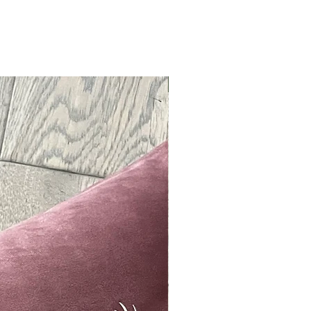
Neu !