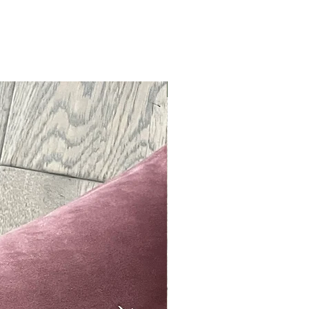
Neu !