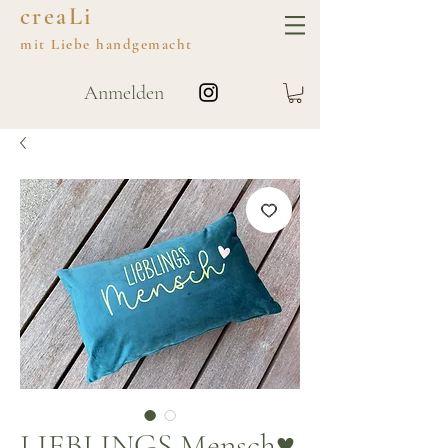
creaLi
mit
Liebe
handgemacht
Anmelden
LIEBLINGS Mensch♥