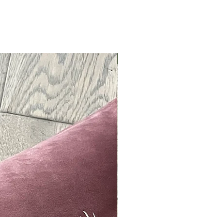
Neu !