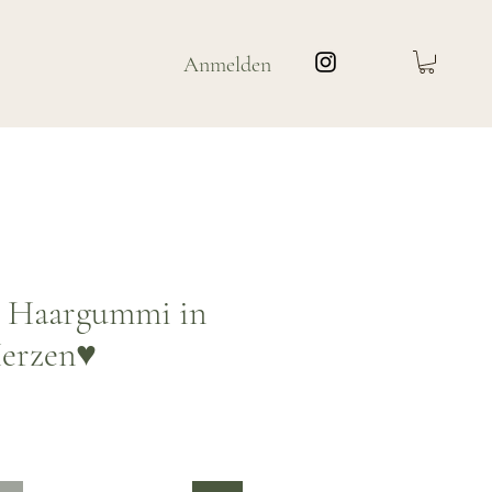
Anmelden
/ Haargummi in
Herzen♥
s