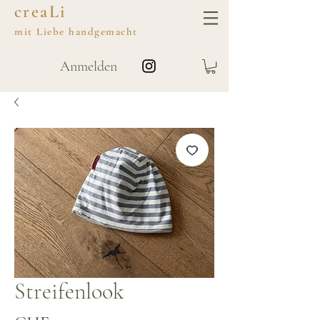
creaLi
mit
Liebe
handgemacht
Anmelden
Streifenlook