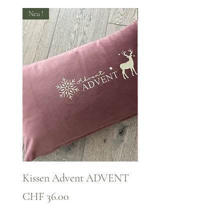
Neu !
Neu !
Kissen Advent ADVENT
Kissen WINTER Za
Preis
Preis
CHF 36.00
CHF 36.00