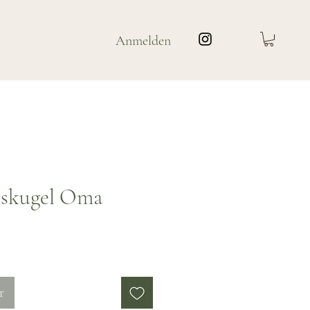
Anmelden
skugel Oma
is
r