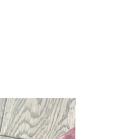
Neu !