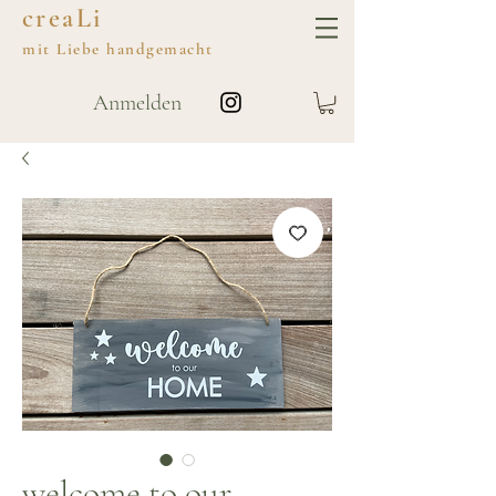
creaLi
mit
Liebe
handgemacht
Anmelden
welcome to our