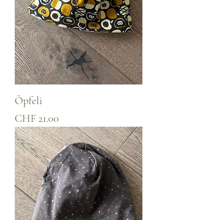
Öpfeli
Preis
CHF 21.00