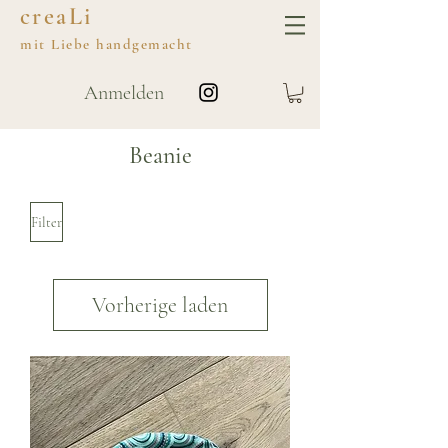
creaLi
mit
Liebe
handgemacht
Anmelden
Beanie
Filter
Vorherige laden