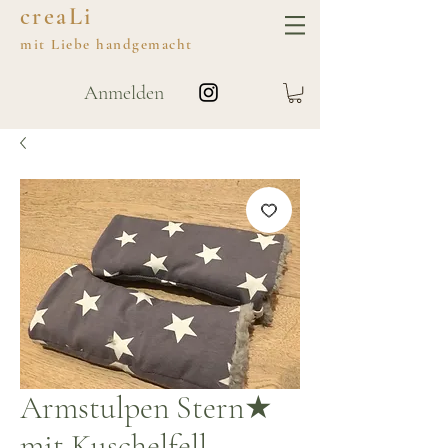
creaLi
mit
Liebe
handgemacht
Anmelden
Armstulpen Stern★
mit Kuschelfell