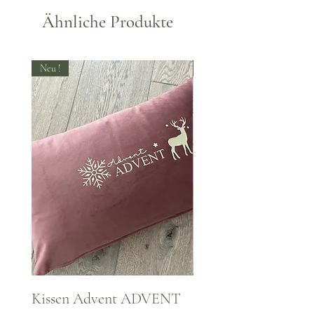
Ähnliche Produkte
Neu !
Neu !
Kissen Advent ADVENT
Kissen WINTER Za