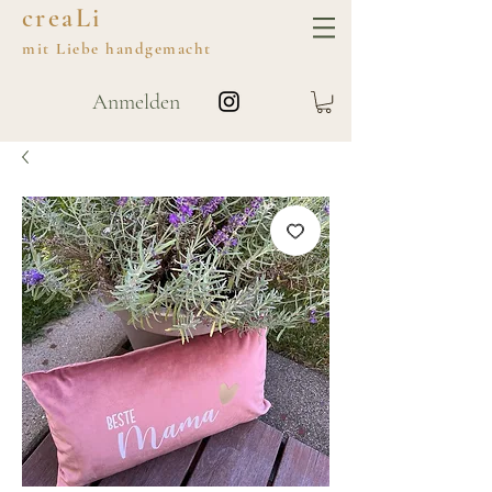
creaLi
mit
Liebe
handgemacht
Anmelden