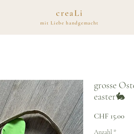
creaLi
mit
Liebe
handgemacht
grosse Ost
easter🐇
Pre
CHF 15.00
Anzahl
*