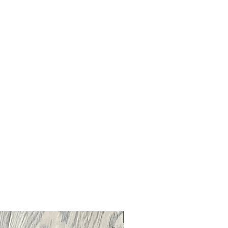
Neu !