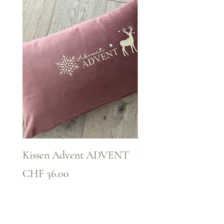
Kissen Advent ADVENT
Kissen WINTER Za
Preis
Preis
CHF 36.00
CHF 36.00