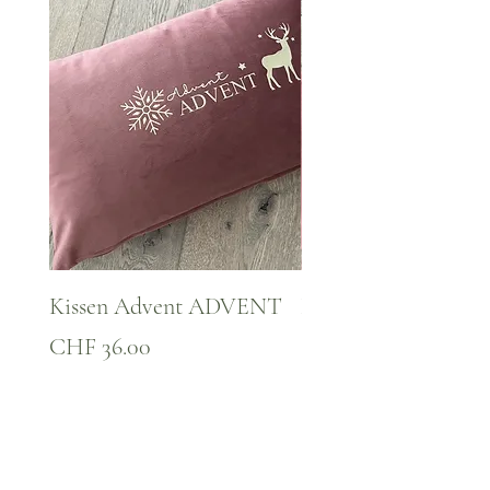
Kissen Advent ADVENT
Kissen WINTER Za
Preis
Preis
CHF 36.00
CHF 36.00