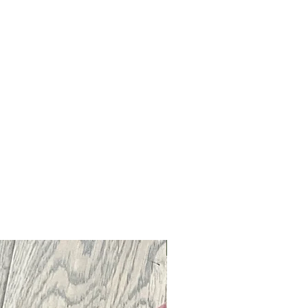
Neu !