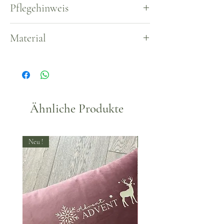
Pflegehinweis
Waschbar bei 30°
Material
Musselin-Stoff (Bild), Baumwolle oder
Jersey auch möglich.
Ähnliche Produkte
Neu !
Neu !