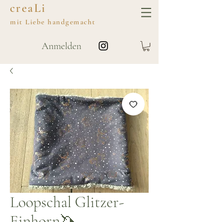
creaLi
mit
Liebe
handgemacht
Anmelden
Loopschal Glitzer-
Einhorn🦄