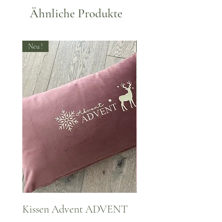
Ähnliche Produkte
Neu !
Neu !
Kissen Advent ADVENT
Kissen WINTER Za