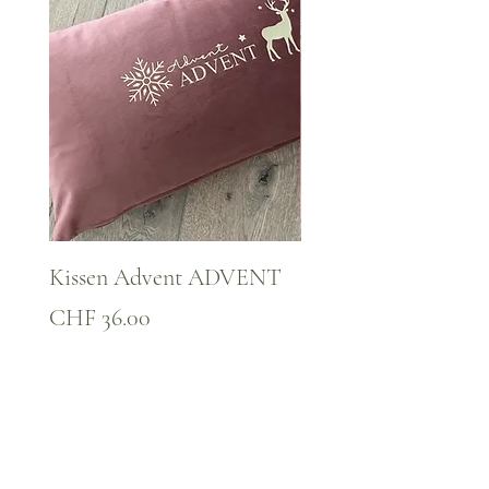
Kissen Advent ADVENT
Kissen WINTER Za
Preis
Preis
CHF 36.00
CHF 36.00