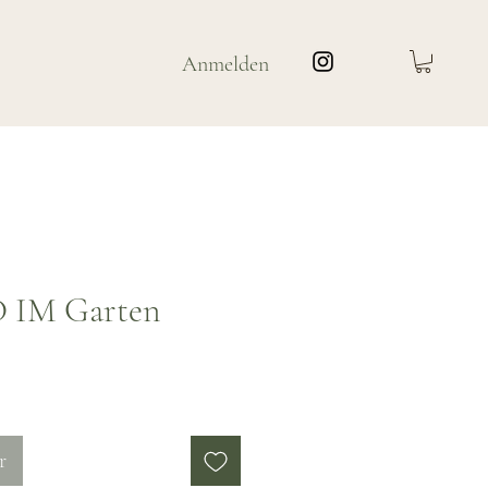
Anmelden
 IM Garten
is
r