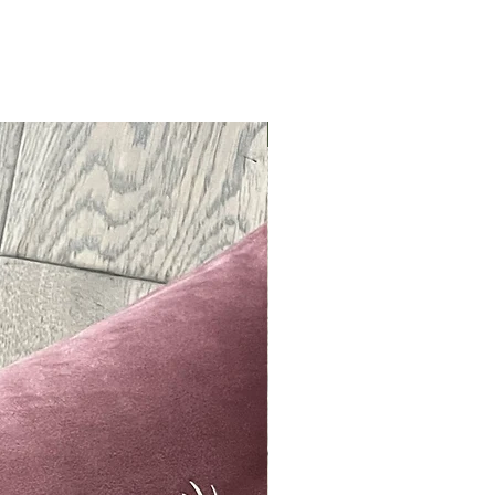
Neu !